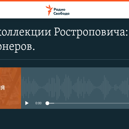
оллекции Ростроповича:
онеров.
No media source currently avail
0:00