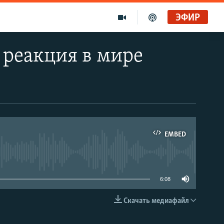
ЭФИР
 реакция в мире
EMBED
able
6:08
Скачать медиафайл
EMBED