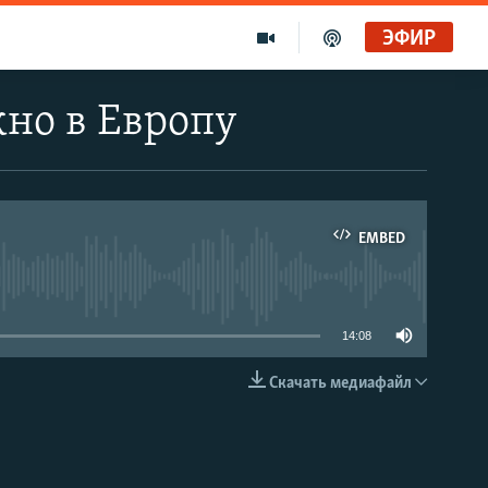
ЭФИР
но в Европу
EMBED
able
14:08
Скачать медиафайл
EMBED