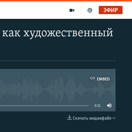
ЭФИР
 как художественный
EMBED
able
6:11
Скачать медиафайл
EMBED