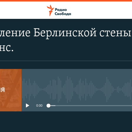
вление Берлинской стены
нс.
No media source currently avail
0:00