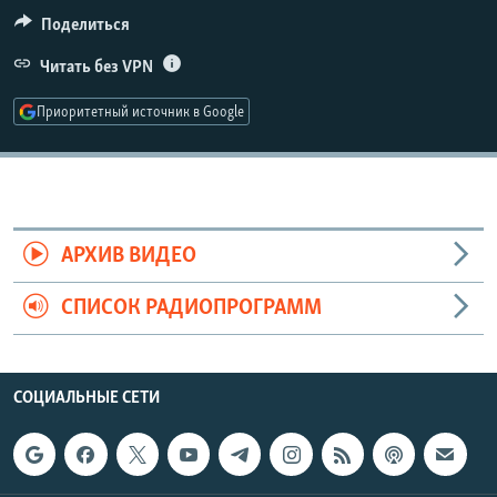
РАСПИСАНИЕ ВЕЩАНИЯ
Поделиться
ПОДПИШИТЕСЬ НА РАССЫЛКУ
Читать без VPN
Приоритетный источник в Google
СОЦИАЛЬНЫЕ СЕТИ
АРХИВ ВИДЕО
Все сайты РСЕ/РС
СПИСОК РАДИОПРОГРАММ
СОЦИАЛЬНЫЕ СЕТИ