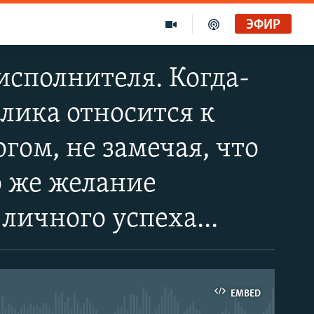
ЭФИР
исполнителя. Когда-
блика относится к
гом, не замечая, что
о же желание
личного успеха...
EMBED