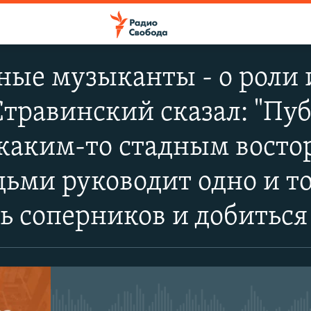
ые музыканты - о роли 
Стравинский сказал: "Пу
 каким-то стадным востор
ьми руководит одно и т
ь соперников и добиться 