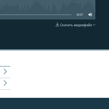
able
18:07
Скачать медиафайл
EMBED