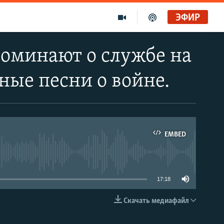
ЭФИР
поминают о службе на
ные песни о войне.
EMBED
able
17:18
Скачать медиафайл
EMBED