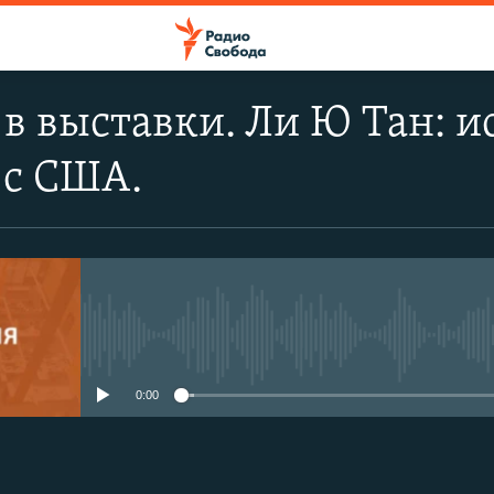
в выставки. Ли Ю Тан: и
 с США.
No media source currently avail
0:00