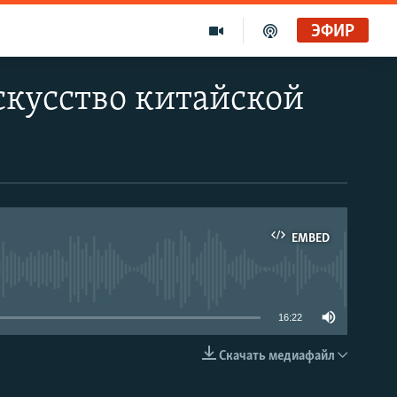
ЭФИР
скусство китайской
EMBED
able
16:22
Скачать медиафайл
EMBED