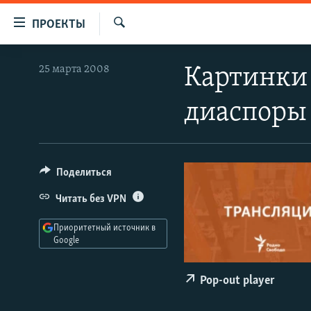
Ссылки
ПРОЕКТЫ
для
Искать
упрощенного
ПРОГРАММЫ
25 марта 2008
Картинки 
доступа
ПОДКАСТЫ
Вернуться
диаспоры
АВТОРСКИЕ ПРОЕКТЫ
к
основному
ЦИТАТЫ СВОБОДЫ
содержанию
МНЕНИЯ
Вернутся
Поделиться
КУЛЬТУРА
к
Читать без VPN
главной
IDEL.РЕАЛИИ
навигации
Приоритетный источник в
КАВКАЗ.РЕАЛИИ
Вернутся
Google
к
СЕВЕР.РЕАЛИИ
поиску
Pop-out player
СИБИРЬ.РЕАЛИИ