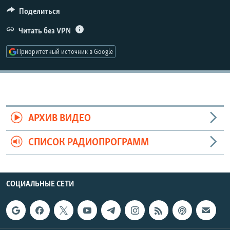
РАСПИСАНИЕ ВЕЩАНИЯ
Поделиться
ПОДПИШИТЕСЬ НА РАССЫЛКУ
Читать без VPN
Приоритетный источник в Google
СОЦИАЛЬНЫЕ СЕТИ
АРХИВ ВИДЕО
Все сайты РСЕ/РС
СПИСОК РАДИОПРОГРАММ
СОЦИАЛЬНЫЕ СЕТИ