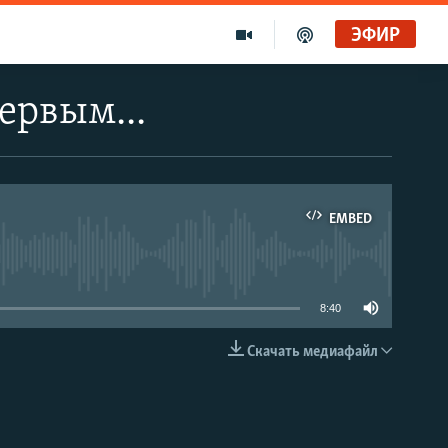
ЭФИР
ервым...
EMBED
able
8:40
Скачать медиафайл
EMBED