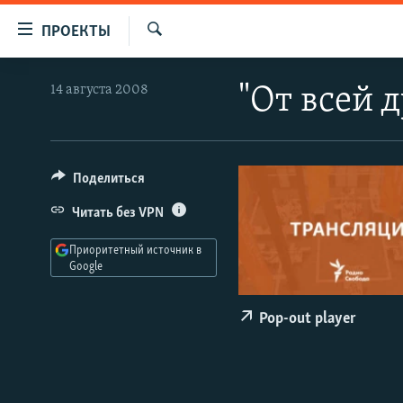
Ссылки
ПРОЕКТЫ
для
Искать
упрощенного
ПРОГРАММЫ
14 августа 2008
"От всей 
доступа
ПОДКАСТЫ
Вернуться
АВТОРСКИЕ ПРОЕКТЫ
к
основному
ЦИТАТЫ СВОБОДЫ
Поделиться
содержанию
МНЕНИЯ
Читать без VPN
Вернутся
КУЛЬТУРА
к
Приоритетный источник в
главной
Google
IDEL.РЕАЛИИ
навигации
КАВКАЗ.РЕАЛИИ
Вернутся
Pop-out player
к
СЕВЕР.РЕАЛИИ
поиску
СИБИРЬ.РЕАЛИИ