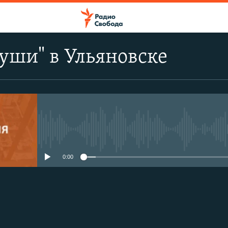
души" в Ульяновске
No media source currently avail
0:00