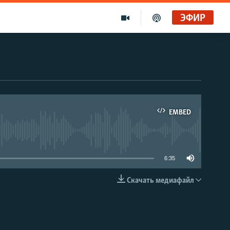
ЭФИР
EMBED
able
6:35
Скачать медиафайл
EMBED