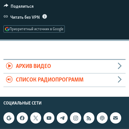
РАСПИСАНИЕ ВЕЩАНИЯ
Поделиться
ПОДПИШИТЕСЬ НА РАССЫЛКУ
Читать без VPN
Приоритетный источник в Google
СОЦИАЛЬНЫЕ СЕТИ
АРХИВ ВИДЕО
Все сайты РСЕ/РС
СПИСОК РАДИОПРОГРАММ
СОЦИАЛЬНЫЕ СЕТИ