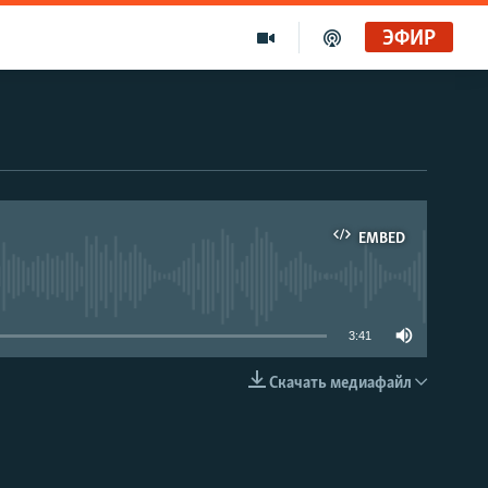
ЭФИР
EMBED
able
3:41
Скачать медиафайл
EMBED