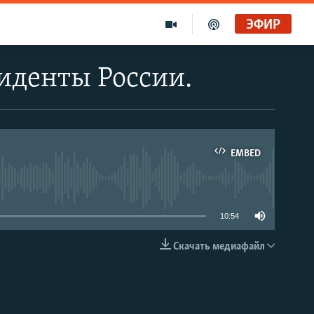
ЭФИР
зиденты России.
EMBED
able
10:54
Скачать медиафайл
EMBED