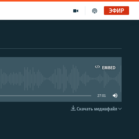
ЭФИР
EMBED
able
27:01
Скачать медиафайл
EMBED