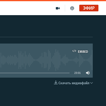
ЭФИР
EMBED
able
23:01
Скачать медиафайл
EMBED