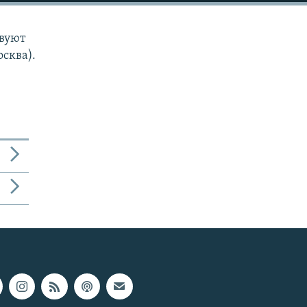
твуют
сква).