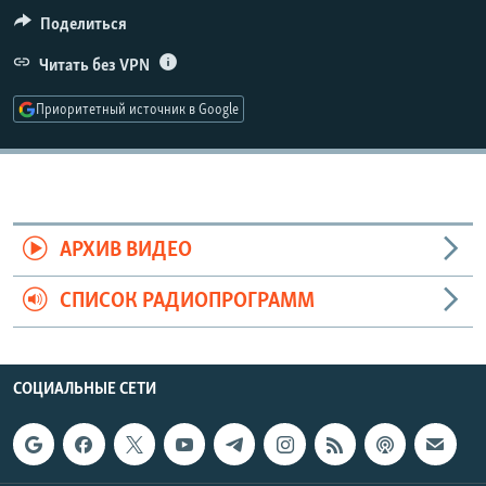
РАСПИСАНИЕ ВЕЩАНИЯ
Поделиться
ПОДПИШИТЕСЬ НА РАССЫЛКУ
Читать без VPN
Приоритетный источник в Google
СОЦИАЛЬНЫЕ СЕТИ
АРХИВ ВИДЕО
Все сайты РСЕ/РС
СПИСОК РАДИОПРОГРАММ
СОЦИАЛЬНЫЕ СЕТИ