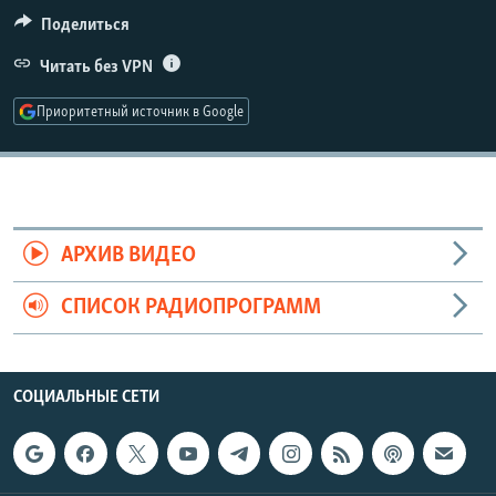
РАСПИСАНИЕ ВЕЩАНИЯ
Поделиться
ПОДПИШИТЕСЬ НА РАССЫЛКУ
Читать без VPN
Приоритетный источник в Google
СОЦИАЛЬНЫЕ СЕТИ
АРХИВ ВИДЕО
Все сайты РСЕ/РС
СПИСОК РАДИОПРОГРАММ
СОЦИАЛЬНЫЕ СЕТИ