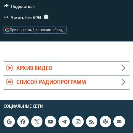
РАСПИСАНИЕ ВЕЩАНИЯ
Поделиться
ПОДПИШИТЕСЬ НА РАССЫЛКУ
Читать без VPN
Приоритетный источник в Google
СОЦИАЛЬНЫЕ СЕТИ
АРХИВ ВИДЕО
Все сайты РСЕ/РС
СПИСОК РАДИОПРОГРАММ
СОЦИАЛЬНЫЕ СЕТИ