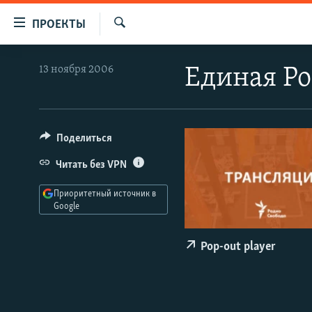
Ссылки
ПРОЕКТЫ
для
Искать
упрощенного
ПРОГРАММЫ
13 ноября 2006
Единая Ро
доступа
ПОДКАСТЫ
Вернуться
АВТОРСКИЕ ПРОЕКТЫ
к
основному
ЦИТАТЫ СВОБОДЫ
Поделиться
содержанию
МНЕНИЯ
Читать без VPN
Вернутся
КУЛЬТУРА
к
Приоритетный источник в
главной
Google
IDEL.РЕАЛИИ
навигации
КАВКАЗ.РЕАЛИИ
Вернутся
Pop-out player
к
СЕВЕР.РЕАЛИИ
поиску
СИБИРЬ.РЕАЛИИ