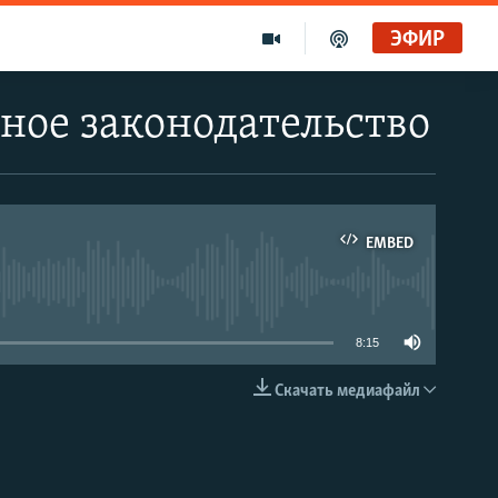
ЭФИР
ное законодательство
EMBED
able
8:15
Скачать медиафайл
EMBED