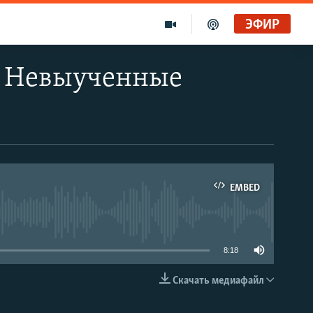
ЭФИР
Золотой запас Свободы. Голоса и темы XX века на архивных пленках. Дом поэта
. Невыученные
Радио Свобода
Ищет виноватых?
Радио Свобода Live
EMBED
able
8:18
Скачать медиафайл
EMBED