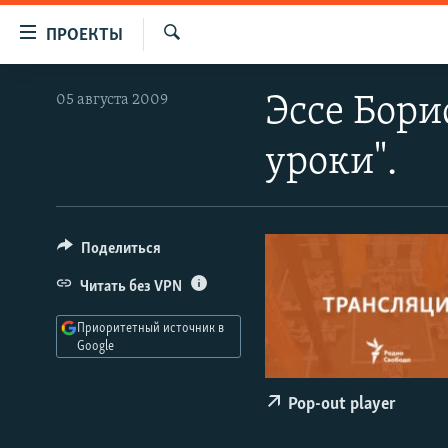
Ссылки
ПРОЕКТЫ
для
Искать
упрощенного
ПРОГРАММЫ
05 августа 2009
Эссе Бори
доступа
ПОДКАСТЫ
Вернуться
уроки".
АВТОРСКИЕ ПРОЕКТЫ
к
основному
ЦИТАТЫ СВОБОДЫ
содержанию
МНЕНИЯ
Вернутся
Поделиться
КУЛЬТУРА
к
Читать без VPN
главной
IDEL.РЕАЛИИ
навигации
Приоритетный источник в
КАВКАЗ.РЕАЛИИ
Вернутся
Google
к
СЕВЕР.РЕАЛИИ
поиску
Pop-out player
СИБИРЬ.РЕАЛИИ