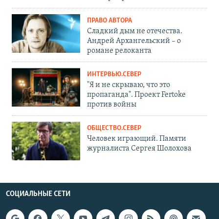
ПРАВО АВТОРА
Сладкий дым не отечества.
Андрей Архангельский – о
романе релоканта
ИНТЕРВЬЮ.СЕВЕР
"Я и не скрываю, что это
пропаганда". Проект Fertoke
против войны
ОБЩЕСТВО.СЕВЕР
Человек играющий. Памяти
журналиста Сергея Шолохова
СОЦИАЛЬНЫЕ СЕТИ