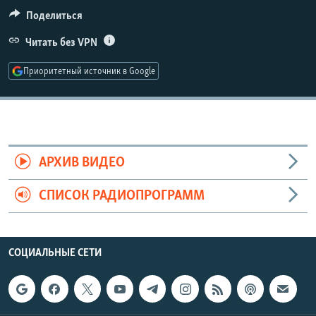
РАСПИСАНИЕ ВЕЩАНИЯ
Поделиться
ПОДПИШИТЕСЬ НА РАССЫЛКУ
Читать без VPN
Приоритетный источник в Google
СОЦИАЛЬНЫЕ СЕТИ
АРХИВ ВИДЕО
Все сайты РСЕ/РС
СПИСОК РАДИОПРОГРАММ
СОЦИАЛЬНЫЕ СЕТИ