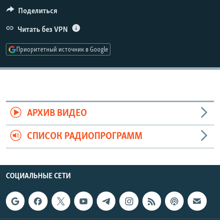
РАСПИСАНИЕ ВЕЩАНИЯ
Поделиться
ПОДПИШИТЕСЬ НА РАССЫЛКУ
Читать без VPN
Приоритетный источник в Google
СОЦИАЛЬНЫЕ СЕТИ
АРХИВ ВИДЕО
Все сайты РСЕ/РС
СПИСОК РАДИОПРОГРАММ
СОЦИАЛЬНЫЕ СЕТИ