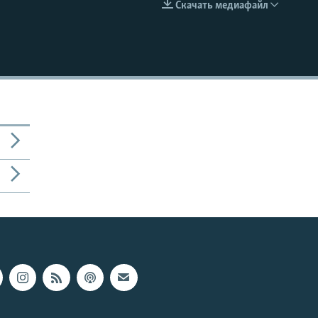
Скачать медиафайл
EMBED