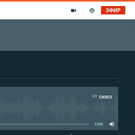
ЭФИР
EMBED
able
13:00