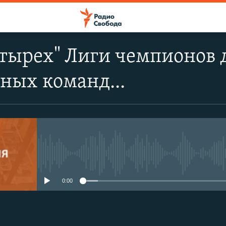
етырех" Лиги чемпионов
ных команд...
No media source currently avail
0:00