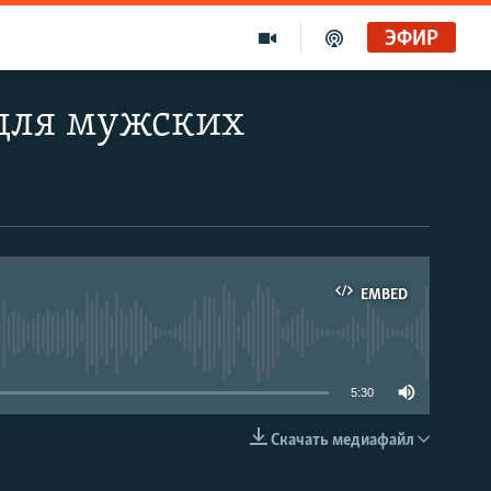
ЭФИР
 для мужских
EMBED
able
5:30
Скачать медиафайл
EMBED