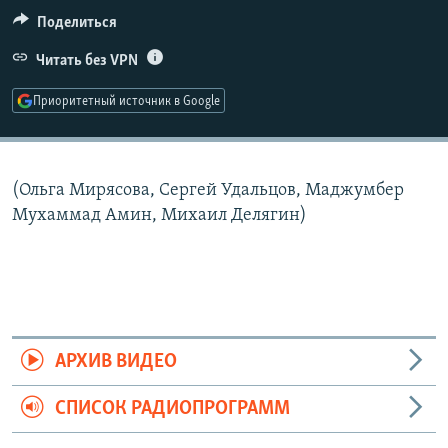
РАСПИСАНИЕ ВЕЩАНИЯ
Поделиться
ПОДПИШИТЕСЬ НА РАССЫЛКУ
Читать без VPN
Приоритетный источник в Google
СОЦИАЛЬНЫЕ СЕТИ
(Ольга Мирясова, Сергей Удальцов, Маджумбер
Мухаммад Амин, Михаил Делягин)
Все сайты РСЕ/РС
АРХИВ ВИДЕО
СПИСОК РАДИОПРОГРАММ