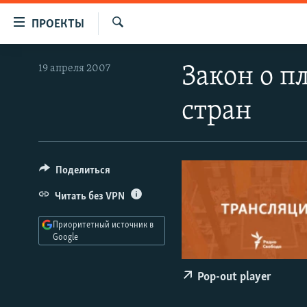
Ссылки
ПРОЕКТЫ
для
Искать
упрощенного
ПРОГРАММЫ
19 апреля 2007
Закон о п
доступа
ПОДКАСТЫ
Вернуться
стран
АВТОРСКИЕ ПРОЕКТЫ
к
основному
ЦИТАТЫ СВОБОДЫ
содержанию
МНЕНИЯ
Вернутся
Поделиться
КУЛЬТУРА
к
Читать без VPN
главной
IDEL.РЕАЛИИ
навигации
Приоритетный источник в
КАВКАЗ.РЕАЛИИ
Вернутся
Google
к
СЕВЕР.РЕАЛИИ
поиску
Pop-out player
СИБИРЬ.РЕАЛИИ