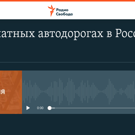
латных автодорогах в Ро
No media source currently avail
0:00