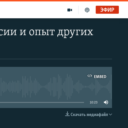
ЭФИР
ссии и опыт других
EMBED
able
10:23
Скачать медиафайл
EMBED