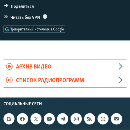
РАСПИСАНИЕ ВЕЩАНИЯ
Поделиться
ПОДПИШИТЕСЬ НА РАССЫЛКУ
Читать без VPN
Приоритетный источник в Google
СОЦИАЛЬНЫЕ СЕТИ
АРХИВ ВИДЕО
Все сайты РСЕ/РС
СПИСОК РАДИОПРОГРАММ
СОЦИАЛЬНЫЕ СЕТИ