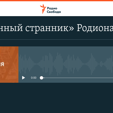
нный странник» Родион
No media source currently avail
0:00