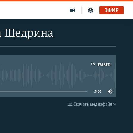
ЭФИР
а Щедрина
EMBED
able
15:56
Скачать медиафайл
EMBED