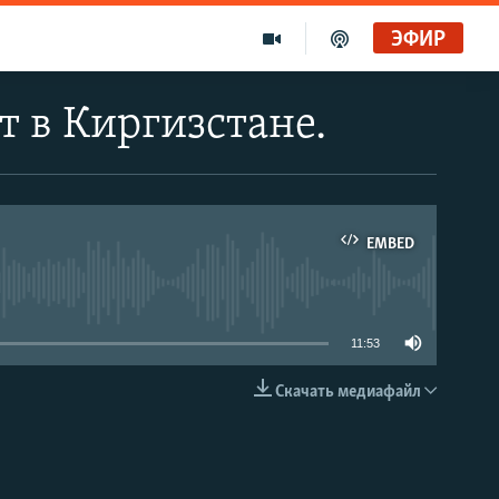
ЭФИР
 в Киргизстане.
EMBED
able
11:53
Скачать медиафайл
EMBED