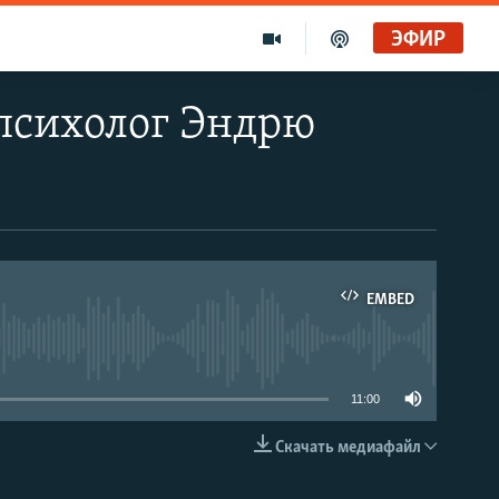
ЭФИР
опсихолог Эндрю
EMBED
able
11:00
Скачать медиафайл
EMBED