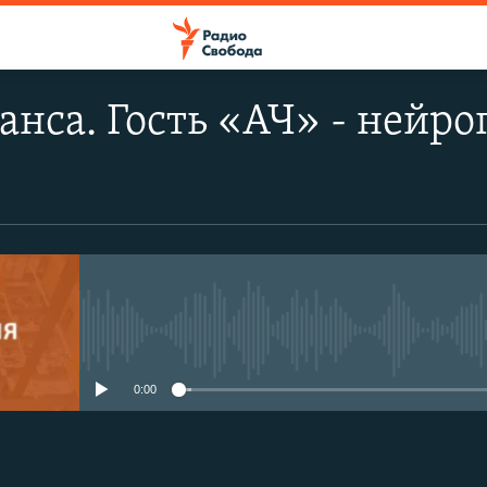
анса. Гость «АЧ» - нейр
No media source currently avail
0:00