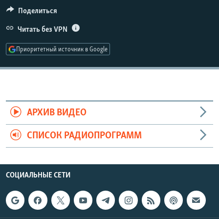
РАСПИСАНИЕ ВЕЩАНИЯ
Поделиться
ПОДПИШИТЕСЬ НА РАССЫЛКУ
Читать без VPN
Приоритетный источник в Google
СОЦИАЛЬНЫЕ СЕТИ
АРХИВ ВИДЕО
Все сайты РСЕ/РС
СПИСОК РАДИОПРОГРАММ
СОЦИАЛЬНЫЕ СЕТИ