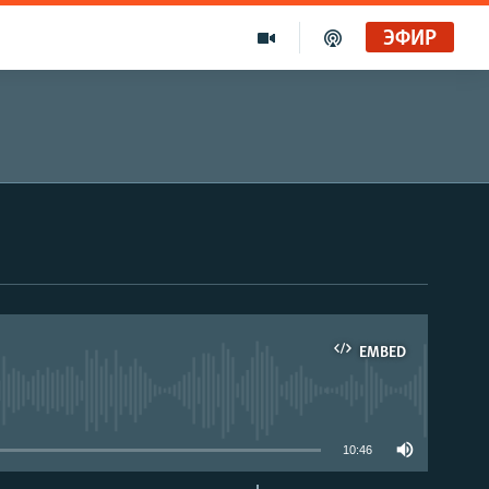
ЭФИР
EMBED
able
10:46