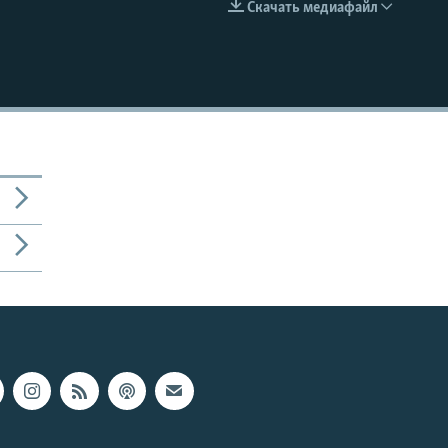
Скачать медиафайл
EMBED