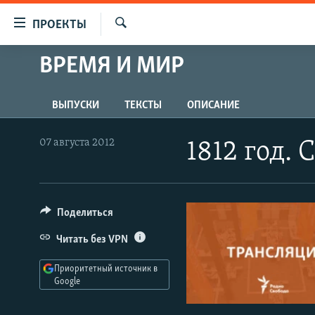
Ссылки
ПРОЕКТЫ
для
Искать
упрощенного
ВРЕМЯ И МИР
ПРОГРАММЫ
доступа
ПОДКАСТЫ
Вернуться
ВЫПУСКИ
ТЕКСТЫ
ОПИСАНИЕ
АВТОРСКИЕ ПРОЕКТЫ
к
основному
ЦИТАТЫ СВОБОДЫ
07 августа 2012
1812 год. 
содержанию
МНЕНИЯ
Вернутся
КУЛЬТУРА
к
главной
Поделиться
IDEL.РЕАЛИИ
навигации
КАВКАЗ.РЕАЛИИ
Читать без VPN
Вернутся
к
СЕВЕР.РЕАЛИИ
Приоритетный источник в
поиску
Google
СИБИРЬ.РЕАЛИИ