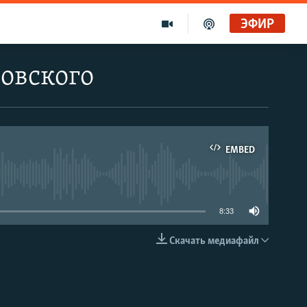
ЭФИР
овского
EMBED
able
8:33
Скачать медиафайл
EMBED