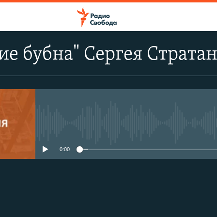
е бубна" Сергея Стратан
No media source currently avail
0:00