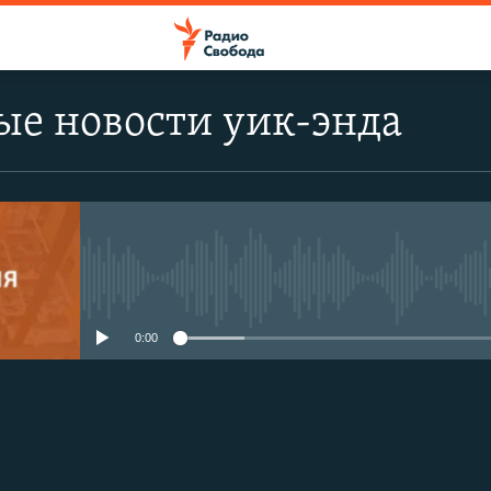
ые новости уик-энда
No media source currently avail
0:00