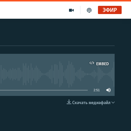
ЭФИР
EMBED
able
2:51
Скачать медиафайл
EMBED