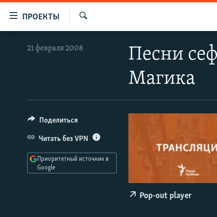
Ссылки
ПРОЕКТЫ
для
Искать
упрощенного
ПРОГРАММЫ
21 февраля 2008
Песни сеф
доступа
ПОДКАСТЫ
Вернуться
Магика
АВТОРСКИЕ ПРОЕКТЫ
к
основному
ЦИТАТЫ СВОБОДЫ
содержанию
МНЕНИЯ
Вернутся
Поделиться
КУЛЬТУРА
к
Читать без VPN
главной
IDEL.РЕАЛИИ
навигации
Приоритетный источник в
КАВКАЗ.РЕАЛИИ
Вернутся
Google
к
СЕВЕР.РЕАЛИИ
поиску
Pop-out player
СИБИРЬ.РЕАЛИИ