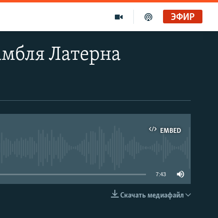
ЭФИР
амбля Латерна
EMBED
able
7:43
Скачать медиафайл
EMBED