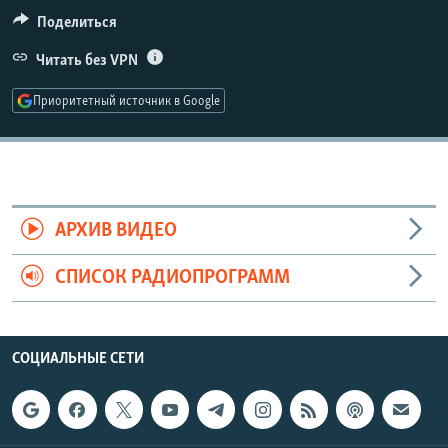
РАСПИСАНИЕ ВЕЩАНИЯ
Поделиться
ПОДПИШИТЕСЬ НА РАССЫЛКУ
Читать без VPN
Приоритетный источник в Google
СОЦИАЛЬНЫЕ СЕТИ
АРХИВ ВИДЕО
Все сайты РСЕ/РС
СПИСОК РАДИОПРОГРАММ
СОЦИАЛЬНЫЕ СЕТИ