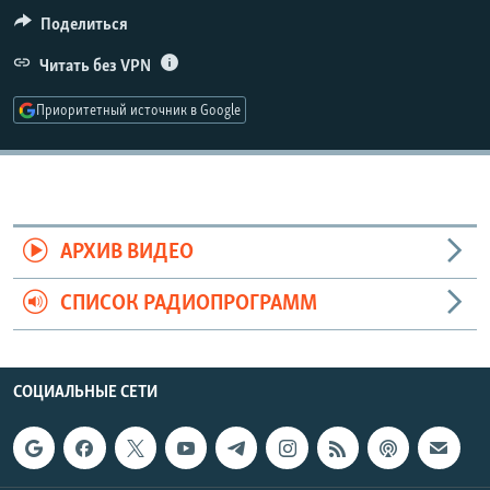
РАСПИСАНИЕ ВЕЩАНИЯ
Поделиться
ПОДПИШИТЕСЬ НА РАССЫЛКУ
Читать без VPN
Приоритетный источник в Google
СОЦИАЛЬНЫЕ СЕТИ
АРХИВ ВИДЕО
Все сайты РСЕ/РС
СПИСОК РАДИОПРОГРАММ
СОЦИАЛЬНЫЕ СЕТИ