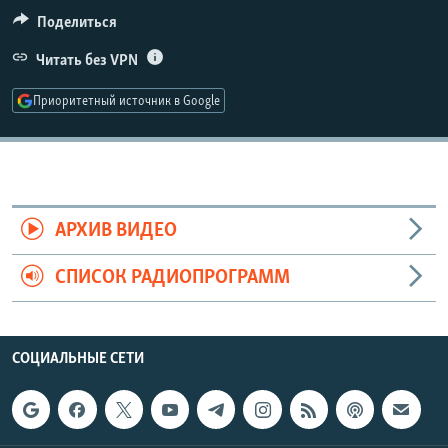
РАСПИСАНИЕ ВЕЩАНИЯ
Поделиться
ПОДПИШИТЕСЬ НА РАССЫЛКУ
Читать без VPN
Приоритетный источник в Google
СОЦИАЛЬНЫЕ СЕТИ
АРХИВ ВИДЕО
Все сайты РСЕ/РС
СПИСОК РАДИОПРОГРАММ
СОЦИАЛЬНЫЕ СЕТИ