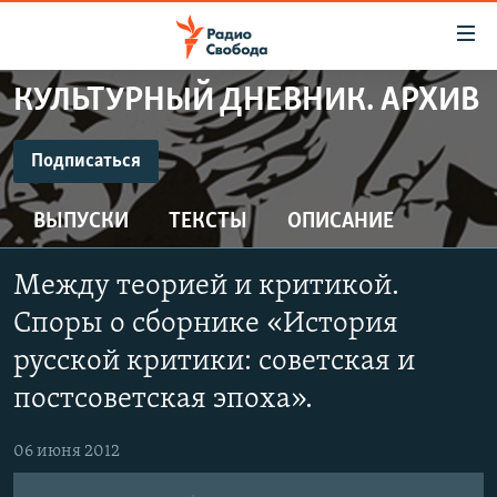
Ссылки
для
упрощенного
КУЛЬТУРНЫЙ ДНЕВНИК. АРХИВ
ПРОГРАММЫ
доступа
ПОДКАСТЫ
Подписаться
Вернуться
к
ПОДПИСАТЬСЯ
АВТОРСКИЕ ПРОЕКТЫ
основному
ВЫПУСКИ
ТЕКСТЫ
ОПИСАНИЕ
ЦИТАТЫ СВОБОДЫ
содержанию
CastBox
Вернутся
МНЕНИЯ
Между теорией и критикой.
к
КУЛЬТУРА
Споры о сборнике «История
главной
Подписаться
навигации
IDEL.РЕАЛИИ
русской критики: советская и
Вернутся
постсоветская эпоха».
КАВКАЗ.РЕАЛИИ
к
СЕВЕР.РЕАЛИИ
поиску
06 июня 2012
СИБИРЬ.РЕАЛИИ