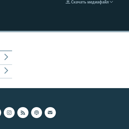
Скачать медиафайл
EMBED