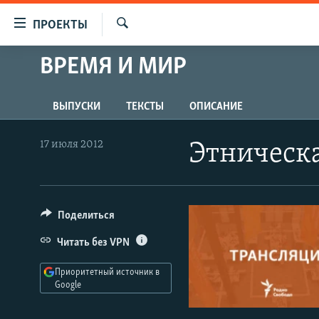
Ссылки
ПРОЕКТЫ
для
Искать
упрощенного
ВРЕМЯ И МИР
ПРОГРАММЫ
доступа
ПОДКАСТЫ
Вернуться
ВЫПУСКИ
ТЕКСТЫ
ОПИСАНИЕ
АВТОРСКИЕ ПРОЕКТЫ
к
основному
ЦИТАТЫ СВОБОДЫ
17 июля 2012
Этническа
содержанию
МНЕНИЯ
Вернутся
КУЛЬТУРА
к
главной
Поделиться
IDEL.РЕАЛИИ
навигации
КАВКАЗ.РЕАЛИИ
Читать без VPN
Вернутся
к
СЕВЕР.РЕАЛИИ
Приоритетный источник в
поиску
Google
СИБИРЬ.РЕАЛИИ