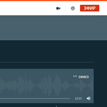
ЭФИР
EMBED
able
12:13