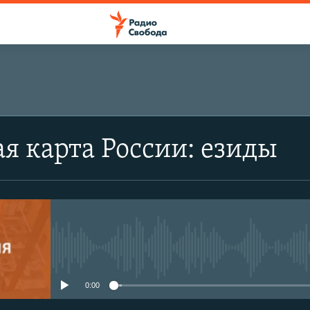
я карта России: езиды
No media source currently avail
0:00