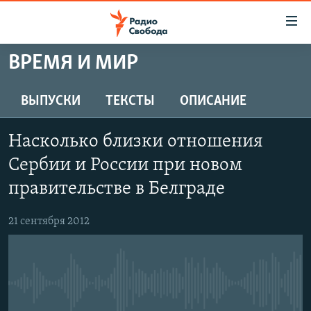
Ссылки
для
упрощенного
ВРЕМЯ И МИР
ПРОГРАММЫ
доступа
ПОДКАСТЫ
ВЫПУСКИ
ТЕКСТЫ
ОПИСАНИЕ
Вернуться
к
АВТОРСКИЕ ПРОЕКТЫ
основному
Насколько близки отношения
ЦИТАТЫ СВОБОДЫ
содержанию
Сербии и России при новом
Вернутся
МНЕНИЯ
правительстве в Белграде
к
КУЛЬТУРА
главной
21 сентября 2012
навигации
IDEL.РЕАЛИИ
Вернутся
КАВКАЗ.РЕАЛИИ
к
СЕВЕР.РЕАЛИИ
поиску
No media source currently available
СИБИРЬ.РЕАЛИИ