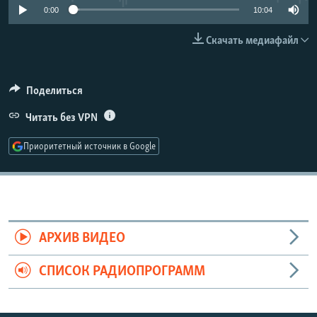
0:00
10:04
РАСПИСАНИЕ ВЕЩАНИЯ
ПОДПИШИТЕСЬ НА РАССЫЛКУ
Скачать медиафайл
СОЦИАЛЬНЫЕ СЕТИ
Поделиться
Читать без VPN
Приоритетный источник в Google
Все сайты РСЕ/РС
АРХИВ ВИДЕО
СПИСОК РАДИОПРОГРАММ