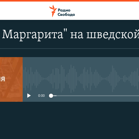
 Маргарита" на шведско
No media source currently avail
0:00