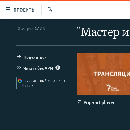
Ссылки
ПРОЕКТЫ
для
Искать
упрощенного
ПРОГРАММЫ
13 марта 2008
"Мастер и
доступа
ПОДКАСТЫ
Вернуться
АВТОРСКИЕ ПРОЕКТЫ
к
основному
ЦИТАТЫ СВОБОДЫ
Поделиться
содержанию
МНЕНИЯ
Читать без VPN
Вернутся
КУЛЬТУРА
к
Приоритетный источник в
главной
Google
IDEL.РЕАЛИИ
навигации
КАВКАЗ.РЕАЛИИ
Вернутся
Pop-out player
к
СЕВЕР.РЕАЛИИ
поиску
СИБИРЬ.РЕАЛИИ