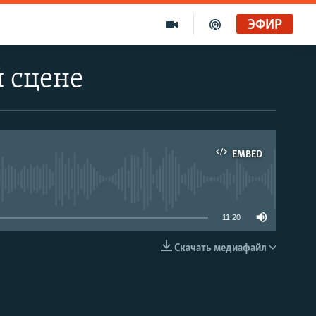
ЭФИР
й сцене
EMBED
able
11:20
Скачать медиафайл
EMBED