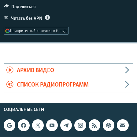
РАСПИСАНИЕ ВЕЩАНИЯ
Поделиться
ПОДПИШИТЕСЬ НА РАССЫЛКУ
Читать без VPN
Приоритетный источник в Google
СОЦИАЛЬНЫЕ СЕТИ
АРХИВ ВИДЕО
Все сайты РСЕ/РС
СПИСОК РАДИОПРОГРАММ
СОЦИАЛЬНЫЕ СЕТИ