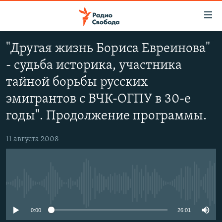
Ссылки
для
упрощенного
"Другая жизнь Бориса Евреинова"
ПРОГРАММЫ
доступа
- судьба историка, участника
ПОДКАСТЫ
Вернуться
тайной борьбы русских
к
АВТОРСКИЕ ПРОЕКТЫ
эмигрантов с ВЧК-ОГПУ в 30-е
основному
ЦИТАТЫ СВОБОДЫ
содержанию
годы". Продолжение программы.
Вернутся
МНЕНИЯ
к
11 августа 2008
КУЛЬТУРА
главной
навигации
IDEL.РЕАЛИИ
Вернутся
КАВКАЗ.РЕАЛИИ
к
No media source currently available
СЕВЕР.РЕАЛИИ
поиску
0:00
26:01
СИБИРЬ.РЕАЛИИ