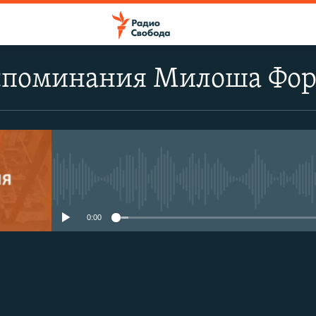
споминания Милоша Фор
No media source currently avail
0:00