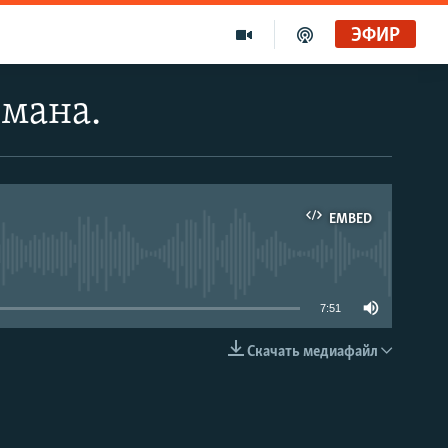
ЭФИР
мана.
EMBED
able
7:51
Скачать медиафайл
EMBED