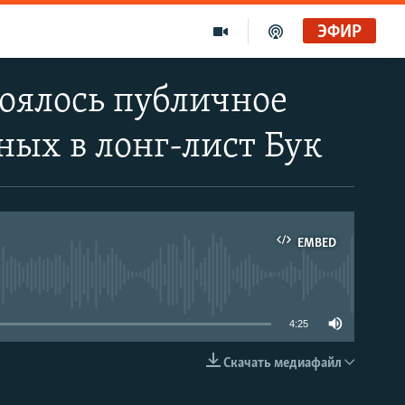
ЭФИР
тоялось публичное
ных в лонг-лист Бук
EMBED
able
4:25
Скачать медиафайл
EMBED