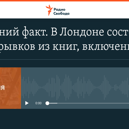
ий факт. В Лондоне сос
рывков из книг, включен
No media source currently avail
0:00