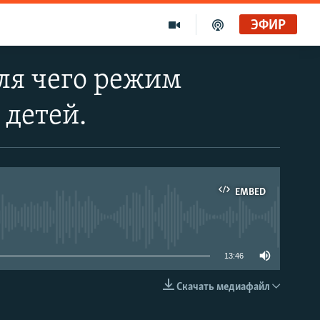
ЭФИР
ля чего режим
детей.
EMBED
able
13:46
Скачать медиафайл
EMBED