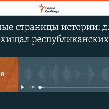
ые страницы истории: д
охищал республиканских 
No media source currently avail
0:00