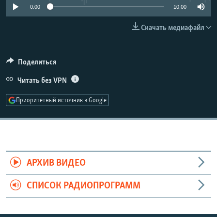
0:00
10:00
РАСПИСАНИЕ ВЕЩАНИЯ
ПОДПИШИТЕСЬ НА РАССЫЛКУ
Скачать медиафайл
СОЦИАЛЬНЫЕ СЕТИ
Поделиться
Читать без VPN
Приоритетный источник в Google
Все сайты РСЕ/РС
АРХИВ ВИДЕО
СПИСОК РАДИОПРОГРАММ