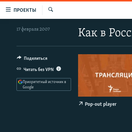
Ссылки
ПРОЕКТЫ
для
Искать
упрощенного
ПРОГРАММЫ
17 февраля 2007
Как в Рос
доступа
ПОДКАСТЫ
Вернуться
АВТОРСКИЕ ПРОЕКТЫ
к
основному
ЦИТАТЫ СВОБОДЫ
Поделиться
содержанию
МНЕНИЯ
Читать без VPN
Вернутся
КУЛЬТУРА
к
Приоритетный источник в
главной
Google
IDEL.РЕАЛИИ
навигации
КАВКАЗ.РЕАЛИИ
Вернутся
Pop-out player
к
СЕВЕР.РЕАЛИИ
поиску
СИБИРЬ.РЕАЛИИ