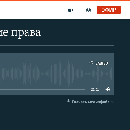
ЭФИР
ие права
EMBED
able
22:31
Скачать медиафайл
EMBED